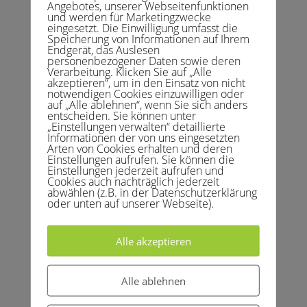
Angebotes, unserer Webseitenfunktionen
und hinter den Kulissen.
und werden für Marketingzwecke
Mai 23, 2021
|
Allgemein
,
Vereinsleben
eingesetzt. Die Einwilligung umfasst die
Speicherung von Informationen auf Ihrem
Endgerät, das Auslesen
Liebe Tennisfreunde, viele nutzen die Schön-Wetter-Sequenzen
personenbezogener Daten sowie deren
und verabreden sich zum Tennisspielen auf unserer Platzanlage.
Verarbeitung. Klicken Sie auf „Alle
Die Lockerungen und aktuellen Inzidenzwerte machen den Spiel-
akzeptieren“, um in den Einsatz von nicht
notwendigen Cookies einzuwilligen oder
und Trainingsbetrieb zurzeit fast uneingeschränkt möglich. Der
auf „Alle ablehnen“, wenn Sie sich anders
Wettspielbetrieb...
entscheiden. Sie können unter
„Einstellungen verwalten“ detaillierte
Informationen der von uns eingesetzten
Arten von Cookies erhalten und deren
TC GW Hennef /
Einstellungen aufrufen. Sie können die
Feiertagsgrüsse
Einstellungen jederzeit aufrufen und
Dez. 18, 2020
|
Allgemein
,
Vereinsleben
Cookies auch nachträglich jederzeit
abwählen (z.B. in der Datenschutzerklärung
Liebe Tennisfreunde, 2020 war ein besonderes Jahr, das uns
oder unten auf unserer Webseite).
allen in Erinnerung bleiben wird. Ein Jahr, in dem wir gemeinsam
den Tennisschläger auf den Plätzen schwingen und dazu viel
Grün-Weiß-Geselligkeit bei Saisoneröffnung, Clubabendenden,
Alle akzeptieren
Kennenlern- und...
Alle ablehnen
Suchen