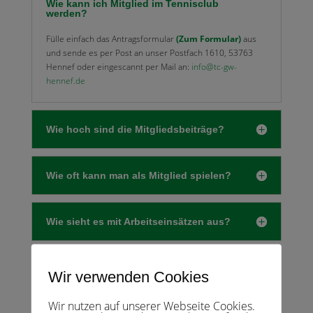
Wie kann ich Mitglied im Tennisclub
werden?
Fülle einfach das Antragsformular
(Zum Formular)
aus
und sende es per Post an unser Postfach 1610, 53763
Hennef oder eingescannt per Mail an:
info@tc-gw-
hennef.de
Wie hoch sind die Mitgliedsbeiträge?
Wie oft kann man als Mitglied spielen?
Wie sieht es mit Arbeitseinsätzen aus?
Wir verwenden Cookies
Wir nutzen auf unserer Webseite Cookies.