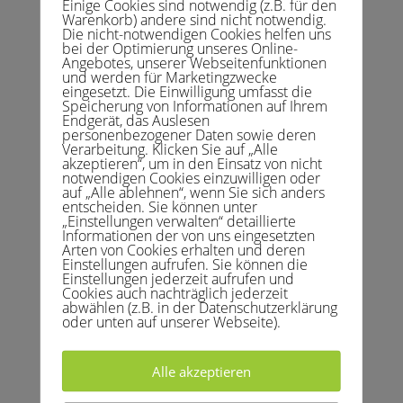
Einige Cookies sind notwendig (z.B. für den
Warenkorb) andere sind nicht notwendig.
Die nicht-notwendigen Cookies helfen uns
bei der Optimierung unseres Online-
UNSER TRAINERTEAM
Angebotes, unserer Webseitenfunktionen
und werden für Marketingzwecke
eingesetzt. Die Einwilligung umfasst die
Speicherung von Informationen auf Ihrem
Endgerät, das Auslesen
personenbezogener Daten sowie deren
Verarbeitung. Klicken Sie auf „Alle
akzeptieren“, um in den Einsatz von nicht
notwendigen Cookies einzuwilligen oder
auf „Alle ablehnen“, wenn Sie sich anders
entscheiden. Sie können unter
„Einstellungen verwalten“ detaillierte
Informationen der von uns eingesetzten
TIM MUSOLFF
Arten von Cookies erhalten und deren
Einstellungen aufrufen. Sie können die
Trainer und Inhaber der
Einstellungen jederzeit aufrufen und
Tennisschule Musolff
Cookies auch nachträglich jederzeit
abwählen (z.B. in der Datenschutzerklärung
oder unten auf unserer Webseite).
Alle akzeptieren