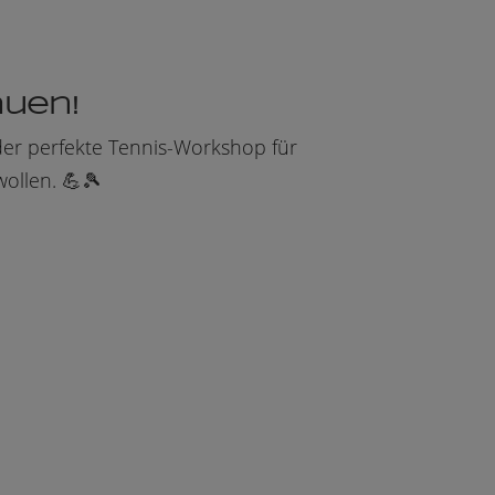
auen!
der perfekte Tennis-Workshop für
ollen. 💪🎾