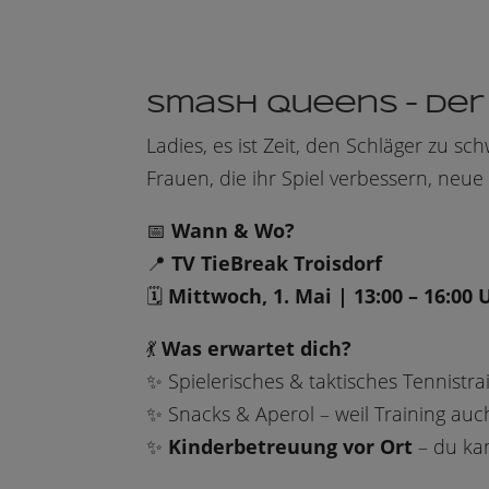
Smash Queens – Der
Ladies, es ist Zeit, den Schläger zu s
Frauen, die ihr Spiel verbessern, ne
📅
Wann & Wo?
📍
TV TieBreak Troisdorf
🗓
Mittwoch, 1. Mai | 13:00 – 16:00 
💃
Was erwartet dich?
✨ Spielerisches & taktisches Tennistr
✨ Snacks & Aperol – weil Training auc
✨
Kinderbetreuung vor Ort
– du kan