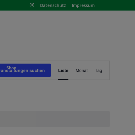
Datenschutz
Impressum
Veranstaltung
Shop
Ansichten-
ranstaltungen suchen
Liste
Monat
Tag
Navigation