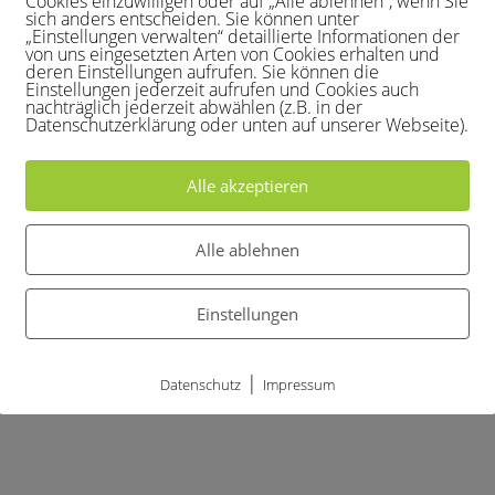
Cookies einzuwilligen oder auf „Alle ablehnen“, wenn Sie
en
sich anders entscheiden. Sie können unter
„Einstellungen verwalten“ detaillierte Informationen der
von uns eingesetzten Arten von Cookies erhalten und
deren Einstellungen aufrufen. Sie können die
Einstellungen jederzeit aufrufen und Cookies auch
nachträglich jederzeit abwählen (z.B. in der
Datenschutzerklärung oder unten auf unserer Webseite).
 RW Hangelar 3
Alle akzeptieren
Alle ablehnen
 GW Gut Buschhof 2
Einstellungen
|
Datenschutz
Impressum