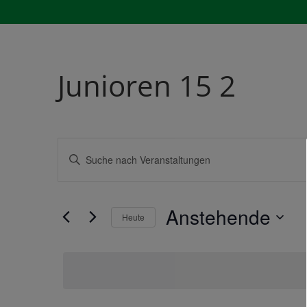
Junioren 15 2
Veranstaltungen
Bitte
Startseit
Suche
Schlüsselwort
und
eingeben.
Ansichten,
Anstehende
Navigation
Suche
Heute
nach
Datum
Veranstaltungen
wählen.
Schlüsselwort.