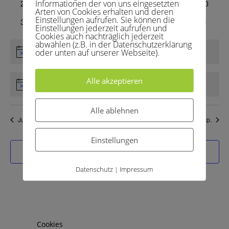
0
0
0
0
0
0
0
24
25
26
27
28
29
30
Informationen der von uns eingesetzten
Arten von Cookies erhalten und deren
Veranstaltungen
Veranstaltungen
Veranstaltungen
Veranstaltungen
Veranstaltungen
Veranstaltungen
Veranst
Einstellungen aufrufen. Sie können die
0
0
0
0
0
0
0
31
1
2
3
4
5
6
Einstellungen jederzeit aufrufen und
Veranstaltungen
Veranstaltungen
Veranstaltungen
Veranstaltungen
Veranstaltungen
Veranstaltunge
Veranst
Cookies auch nachträglich jederzeit
abwählen (z.B. in der Datenschutzerklärung
oder unten auf unserer Webseite).
Es sind keine anstehenden Veranstaltungen vorhanden.
Hinweis
Alle akzeptieren
Es gibt keine Veranstaltungen an diesem Tag.
Hinweis
Alle ablehnen
Juli
Dieser Monat
Sep.
Einstellungen
Kalender abonnieren
Datenschutz
Impressum
|
Cookies