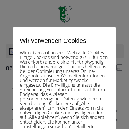
Junioren 15 2
Veranstaltungen
Junioren 15 2
Seite wählen
Wir verwenden Cookies
Veranstaltungen
Es sind keine anstehenden Veranstaltungen vorhanden.
Wir nutzen auf unserer Webseite Cookies.
Hinweis
Einige Cookies sind notwendig (z.B. für den
Warenkorb) andere sind nicht notwendig.
Veranst
Ver
06.08.2026
Die nicht-notwendigen Cookies helfen uns
Suche
Monat
bei der Optimierung unseres Online-
Ans
Suche
Datum
Angebotes, unserer Webseitenfunktionen
Nav
und
Kalender
M
MONTAG
D
DIENSTAG
M
MITTWOCH
D
DONNERSTAG
F
FREITAG
S
SAMSTAG
S
SONNT
und werden für Marketingzwecke
wählen.
eingesetzt. Die Einwilligung umfasst die
Ansichte
von
0
0
0
0
0
0
0
27
28
29
30
31
1
2
Speicherung von Informationen auf Ihrem
Navigat
Veranstaltungen
Endgerät, das Auslesen
Veranstaltungen
Veranstaltungen
Veranstaltungen
Veranstaltungen
Veranstaltungen
Veranstaltunge
Veranst
personenbezogener Daten sowie deren
0
0
0
0
0
0
0
3
4
5
6
7
8
9
Verarbeitung. Klicken Sie auf „Alle
Veranstaltungen
Veranstaltungen
Veranstaltungen
Veranstaltungen
Veranstaltungen
Veranstaltunge
Veranst
akzeptieren“, um in den Einsatz von nicht
0
0
0
0
0
0
0
10
11
12
13
14
15
16
notwendigen Cookies einzuwilligen oder
Veranstaltungen
Veranstaltungen
Veranstaltungen
Veranstaltungen
Veranstaltungen
Veranstaltungen
Veranst
auf „Alle ablehnen“, wenn Sie sich anders
0
0
0
0
0
0
0
17
18
19
20
21
22
23
entscheiden. Sie können unter
„Einstellungen verwalten“ detaillierte
Veranstaltungen
Veranstaltungen
Veranstaltungen
Veranstaltungen
Veranstaltungen
Veranstaltungen
Veranst