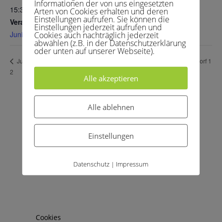
Informationen der von uns eingesetzten
15:30 - 20:00
Arten von Cookies erhalten und deren
Einstellungen aufrufen. Sie können die
Veranstaltungskategorie:
Einstellungen jederzeit aufrufen und
Junioren 15 2
Cookies auch nachträglich jederzeit
abwählen (z.B. in der Datenschutzerklärung
oder unten auf unserer Webseite).
Herren 00 – TC RW Troisdorf 1
Junioren 15 1 – TC RW Oberdollendorf
2
Alle akzeptieren
Alle ablehnen
Archive
Kategorien
Einstellungen
April 2026
Allgemein
Februar 2026
Kinder und Jugend
Datenschutz
Impressum
|
April 2025
Medenspiele
März 2025
News
Juni 2024
Training
März 2024
Uncategorized
Cookies
Februar 2024
Vereinsleben