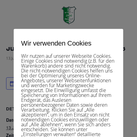
« Alle Veranstaltungen
Diese Veranstaltung hat bereits stattgefunden.
Seite wählen
Wir verwenden Cookies
Junioren 15 2 – TC RW Hangelar 3
Wir nutzen auf unserer Webseite Cookies.
13.Juni 2025 , 15:30
-
20:00
Einige Cookies sind notwendig (z.B. für den
Warenkorb) andere sind nicht notwendig.
Die nicht-notwendigen Cookies helfen uns
bei der Optimierung unseres Online-
Angebotes, unserer Webseitenfunktionen
Zum Kalender hinzufügen
und werden für Marketingzwecke
eingesetzt. Die Einwilligung umfasst die
Speicherung von Informationen auf Ihrem
Endgerät, das Auslesen
personenbezogener Daten sowie deren
Verarbeitung. Klicken Sie auf „Alle
DETAILS
akzeptieren“, um in den Einsatz von nicht
notwendigen Cookies einzuwilligen oder
Datum:
auf „Alle ablehnen“, wenn Sie sich anders
13.Juni 2025
entscheiden. Sie können unter
„Einstellungen verwalten“ detaillierte
Zeit: