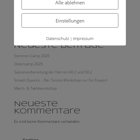
Alle ablehnen
Einstellungen
Suchen
Datenschutz
Impressum
|
Neueste Beiträge
Sommer-Camp 2026
Ostercamp 2026
Saisonvorbereitung der Herren 40 2 und 50 2
Smash Queens – Der Tennis-Workshop nur für Frauen!
Match- & Taktikworkshop
Neueste
Kommentare
Es sind keine Kommentare vorhanden.