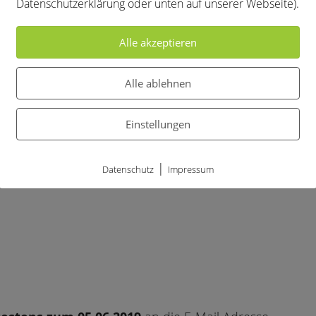
ef, richten in diesem Jahr einen Clubabend unter dem
Datenschutzerklärung oder unten auf unserer Webseite).
Alle akzeptieren
ch am
Freitag, 05.07.2019 um 18 Uhr
auf unserer
Alle ablehnen
Einstellungen
|
Datenschutz
Impressum
wir,