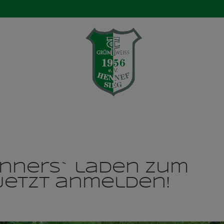
Verein
Aktuelles
Mannschaften
Ten
innerS` laden zum
Jetzt anmelden!