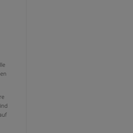
lle
len
re
sind
auf