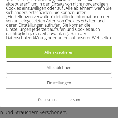
lle Jan Kirchartz
akzeptieren“, um in den Einsatz von nicht notwendigen
Cookies einzuwilligen oder auf „Alle ablehnen“, wenn Sie
sich anders entscheiden. Sie können unter
„Einstellungen verwalten“ detaillierte Informationen der
von uns eingesetzten Arten von Cookies erhalten und
deren Einstellungen aufrufen. Sie können die
Einstellungen jederzeit aufrufen und Cookies auch
nachträglich jederzeit abwählen (z.B. in der
Datenschutzerklärung oder unten auf unserer Webseite).
Alle akzeptieren
Alle ablehnen
en wir im Verein viele großartige Aktionen umsetzen –
Einstellungen
tzanlage.
e die Baumschule Roth und die Baumschule Auerbach
|
Datenschutz
Impressum
 eine Wildblumenwiese entstehen konnte – dazu wurde
en und Sträuchern verschönert.