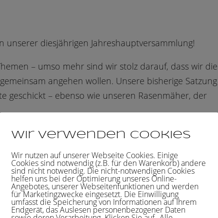
an unserer diesjährigen Jahreshauptversammlung!
hemen – umso mehr sind wir stolz darauf, dass wir die
gemeinsam angehen wollen. Unsere bisherige Satzung
te geschickt – ebenso wie unseren Rasenmäher, der
Wir verwenden Cookies
Wir nutzen auf unserer Webseite Cookies. Einige
as Jahr 2019 Revue passieren lassen und einen Ausbl
Cookies sind notwendig (z.B. für den Warenkorb) andere
sind nicht notwendig. Die nicht-notwendigen Cookies
helfen uns bei der Optimierung unseres Online-
Angebotes, unserer Webseitenfunktionen und werden
l unsere neuen Sponsoren Herzlich Willkommen heißen
für Marketingzwecke eingesetzt. Die Einwilligung
umfasst die Speicherung von Informationen auf Ihrem
Endgerät, das Auslesen personenbezogener Daten
sowie deren Verarbeitung. Klicken Sie auf „Alle