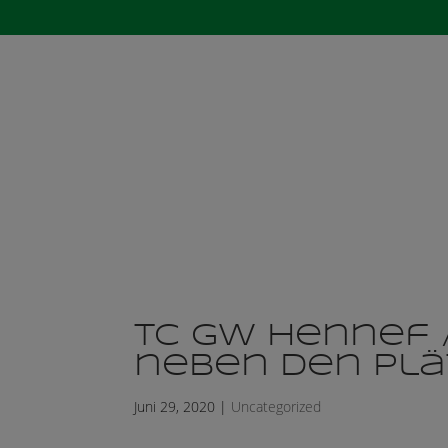
Startseite
Der 
TC GW Hennef /
neben den Plä
Juni 29, 2020
|
Uncategorized