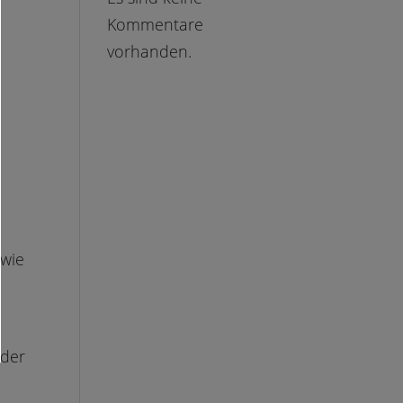
Kommentare
vorhanden.
 wie
 der