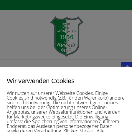
e
Der Verein
Aktuelles
Mannschaften
Tennisschule
Ve
Wir verwenden Cookies
Wir nutzen auf unserer Webseite Cookies. Einige
Cookies sind notwendig (z.B. für den Warenkorb) andere
sind nicht notwendig. Die nicht-notwendigen Cookies
helfen uns bei der Optimierung unseres Online-
Angebotes, unserer Webseitenfunktionen und werden
für Marketingzwecke eingesetzt. Die Einwilligung
Es sind keine anstehenden Veranstaltungen vorhanden.
umfasst die Speicherung von Informationen auf Ihrem
Endgerät, das Auslesen personenbezogener Daten
sowie deren Verarbeitung. Klicken Sie auf „Alle