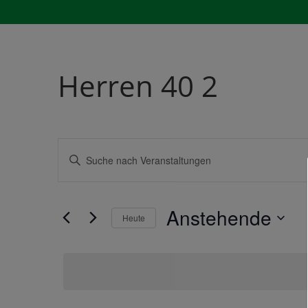
Herren 40 2
Veranstaltungen
Bitte
Startseit
Suche
Schlüsselwort
und
eingeben.
Ansichten,
Anstehende
Navigation
Suche
Heute
nach
Datum
Veranstaltungen
wählen.
Schlüsselwort.