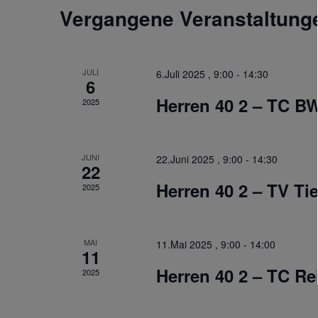
Vergangene Veranstaltung
JULI
6.Juli 2025 , 9:00
-
14:30
6
Herren 40 2 – TC B
2025
JUNI
22.Juni 2025 , 9:00
-
14:30
22
Herren 40 2 – TV Ti
2025
MAI
11.Mai 2025 , 9:00
-
14:00
11
Herren 40 2 – TC R
2025