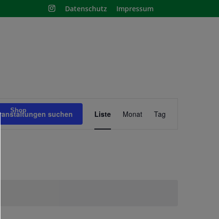
Datenschutz
Impressum
Veranstaltung
Shop
Ansichten-
ranstaltungen suchen
Liste
Monat
Tag
Navigation