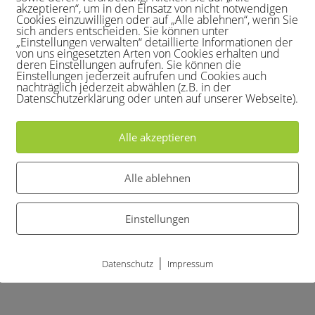
akzeptieren“, um in den Einsatz von nicht notwendigen
en
Cookies einzuwilligen oder auf „Alle ablehnen“, wenn Sie
sich anders entscheiden. Sie können unter
„Einstellungen verwalten“ detaillierte Informationen der
von uns eingesetzten Arten von Cookies erhalten und
deren Einstellungen aufrufen. Sie können die
Einstellungen jederzeit aufrufen und Cookies auch
nachträglich jederzeit abwählen (z.B. in der
Datenschutzerklärung oder unten auf unserer Webseite).
W Siegburg 2
Alle akzeptieren
Alle ablehnen
e-Break 5
Einstellungen
|
Datenschutz
Impressum
eichshof-Hunsheim 1