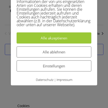
Informationen der von uns eingesetzten
Arten von Cookies erhalten und deren
6.Juli 2025 , 9:00
-
14:30
SO.
Einstellungen aufrufen. Sie können die
6
Herren 40 2 – TC BW Siegburg 2
Einstellungen jederzeit aufrufen und
Cookies auch nachträglich jederzeit
abwählen (z.B. in der Datenschutzerklärung
oder unten auf unserer Webseite).
Vorherige
Heute
Veran
Nächste
Alle akzeptieren
Veranstaltungen
Kalender abonnieren
Alle ablehnen
Einstellungen
Datenschutz
Impressum
|
Archive
Kategorien
April 2026
Allgemein
Cookies