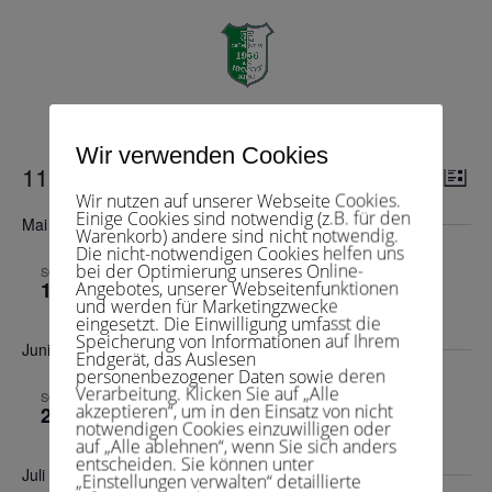
Herren 40 2
Veranstaltungen
Herren 40 2
Seite wählen
Wir verwenden Cookies
Veranstaltungen
Veranst
Ver
11.05.2025
 - 
08.08.2026
Suche
Liste
Ans
Suche
Wir nutzen auf unserer Webseite Cookies.
Datum
Nav
Einige Cookies sind notwendig (z.B. für den
und
Mai 2025
wählen.
Warenkorb) andere sind nicht notwendig.
Ansichte
Die nicht-notwendigen Cookies helfen uns
11.Mai 2025 , 9:00
-
14:00
Navigat
bei der Optimierung unseres Online-
SO.
11
Angebotes, unserer Webseitenfunktionen
Herren 40 2 – TC Reichshof-Hunsheim 1
und werden für Marketingzwecke
eingesetzt. Die Einwilligung umfasst die
Speicherung von Informationen auf Ihrem
Juni 2025
Endgerät, das Auslesen
personenbezogener Daten sowie deren
Verarbeitung. Klicken Sie auf „Alle
22.Juni 2025 , 9:00
-
14:30
SO.
akzeptieren“, um in den Einsatz von nicht
22
Herren 40 2 – TV Tie-Break 5
notwendigen Cookies einzuwilligen oder
auf „Alle ablehnen“, wenn Sie sich anders
entscheiden. Sie können unter
Juli 2025
„Einstellungen verwalten“ detaillierte