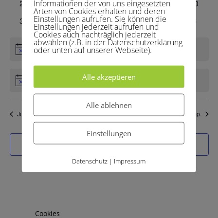
0
0
0
0
0
0
0
24
25
26
27
28
29
30
Informationen der von uns eingesetzten
Arten von Cookies erhalten und deren
Veranstaltungen
Veranstaltungen
Veranstaltungen
Veranstaltungen
Veranstaltungen
Veranstaltungen
Veranst
Einstellungen aufrufen. Sie können die
0
0
0
0
0
0
0
31
1
2
3
4
5
6
Einstellungen jederzeit aufrufen und
Veranstaltungen
Veranstaltungen
Veranstaltungen
Veranstaltungen
Veranstaltungen
Veranstaltunge
Veranst
Cookies auch nachträglich jederzeit
abwählen (z.B. in der Datenschutzerklärung
oder unten auf unserer Webseite).
Es sind keine anstehenden Veranstaltungen vorhanden.
Hinweis
Alle akzeptieren
Es gibt keine Veranstaltungen an diesem Tag.
Hinweis
Alle ablehnen
Juli
Dieser Monat
Sep.
Einstellungen
Kalender abonnieren
Datenschutz
Impressum
|
Cookies