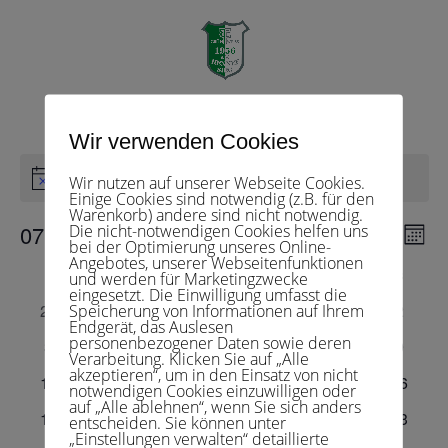
Herren 40 1
Veranstaltungen
Herren 40 1
Seite wählen
Wir verwenden Cookies
Veranstaltungen
Es sind keine anstehenden Veranstaltungen vorhanden.
Wir nutzen auf unserer Webseite Cookies.
Hinweis
Einige Cookies sind notwendig (z.B. für den
Warenkorb) andere sind nicht notwendig.
Veranst
Ver
07.08.2026
Die nicht-notwendigen Cookies helfen uns
Suche
Monat
bei der Optimierung unseres Online-
Ans
Suche
Datum
Angebotes, unserer Webseitenfunktionen
Nav
und
Kalender
M
MONTAG
D
DIENSTAG
M
MITTWOCH
D
DONNERSTAG
F
FREITAG
S
SAMSTAG
S
SONNT
und werden für Marketingzwecke
wählen.
eingesetzt. Die Einwilligung umfasst die
Ansichte
von
0
0
0
0
0
0
0
27
28
29
30
31
1
2
Speicherung von Informationen auf Ihrem
Navigat
Veranstaltungen
Endgerät, das Auslesen
Veranstaltungen
Veranstaltungen
Veranstaltungen
Veranstaltungen
Veranstaltungen
Veranstaltunge
Veranst
personenbezogener Daten sowie deren
0
0
0
0
0
0
0
3
4
5
6
7
8
9
Verarbeitung. Klicken Sie auf „Alle
Veranstaltungen
Veranstaltungen
Veranstaltungen
Veranstaltungen
Veranstaltungen
Veranstaltunge
Veranst
akzeptieren“, um in den Einsatz von nicht
0
0
0
0
0
0
0
10
11
12
13
14
15
16
notwendigen Cookies einzuwilligen oder
Veranstaltungen
Veranstaltungen
Veranstaltungen
Veranstaltungen
Veranstaltungen
Veranstaltungen
Veranst
auf „Alle ablehnen“, wenn Sie sich anders
0
0
0
0
0
0
0
17
18
19
20
21
22
23
entscheiden. Sie können unter
„Einstellungen verwalten“ detaillierte
Veranstaltungen
Veranstaltungen
Veranstaltungen
Veranstaltungen
Veranstaltungen
Veranstaltungen
Veranst