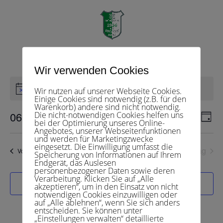
Herren 18
Veranstaltungen
Herren 18
Seite wählen
Wir verwenden Cookies
Veranstaltungen
für
Es sind keine anstehenden Veranstaltungen vorhanden.
Wir nutzen auf unserer Webseite Cookies.
Hinweis
6.August
Einige Cookies sind notwendig (z.B. für den
Warenkorb) andere sind nicht notwendig.
2026
Veranst
Ver
06.08.2026
Die nicht-notwendigen Cookies helfen uns
Suche
Tag
bei der Optimierung unseres Online-
Ans
Suche
Datum
Angebotes, unserer Webseitenfunktionen
Nav
und
und werden für Marketingzwecke
wählen.
eingesetzt. Die Einwilligung umfasst die
Ansichte
Nächster Tag
Vorheriger Tag
Speicherung von Informationen auf Ihrem
Navigat
Endgerät, das Auslesen
personenbezogener Daten sowie deren
Verarbeitung. Klicken Sie auf „Alle
Kalender abonnieren
akzeptieren“, um in den Einsatz von nicht
notwendigen Cookies einzuwilligen oder
auf „Alle ablehnen“, wenn Sie sich anders
entscheiden. Sie können unter
„Einstellungen verwalten“ detaillierte