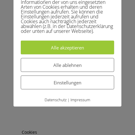
Informationen der von uns eingesetzten
Arten von Cookies erhalten und deren
Einstellungen aufrufen. Sie können die
Einstellungen jederzeit aufrufen und
Cookies auch nachträglich jederzeit
abwählen (z.B. in der Datenschutzerklärung
oder unten auf unserer Webseite).
Alle akzeptieren
Archive
Kategorien
Alle ablehnen
April 2026
Allgemein
Februar 2026
Kinder und Jugend
Einstellungen
April 2025
Medenspiele
März 2025
News
Datenschutz
Impressum
|
Juni 2024
Training
März 2024
Uncategorized
Februar 2024
Vereinsleben
August 2023
Cookies
Juli 2023