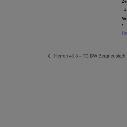
Ze
14
Ve
:
He
Herren 40 3 – TC BW Bergneustadt 
Archive
April 2026
Februar 2026