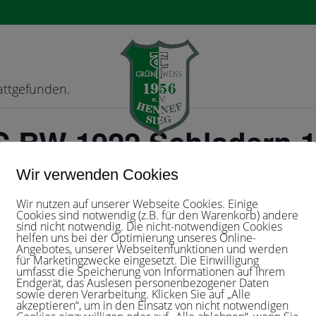
tattgefunden.
C BW 1922 Schladern 
e
Der Verein
Aktuelles
Mannschaften
Tennisschule
Wir verwenden Cookies
Wir nutzen auf unserer Webseite Cookies. Einige
Cookies sind notwendig (z.B. für den Warenkorb) andere
sind nicht notwendig. Die nicht-notwendigen Cookies
helfen uns bei der Optimierung unseres Online-
Angebotes, unserer Webseitenfunktionen und werden
ETAILS
für Marketingzwecke eingesetzt. Die Einwilligung
umfasst die Speicherung von Informationen auf Ihrem
tum:
Endgerät, das Auslesen personenbezogener Daten
sowie deren Verarbeitung. Klicken Sie auf „Alle
.Mai 2025
akzeptieren“, um in den Einsatz von nicht notwendigen