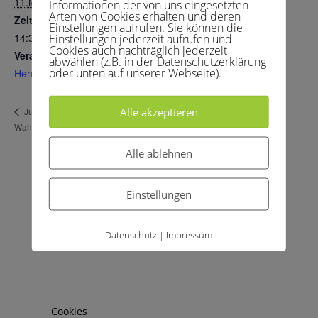
11.Mai 2025
Informationen der von uns eingesetzten
Arten von Cookies erhalten und deren
Zeit:
Einstellungen aufrufen. Sie können die
14:30 - 19:00
Einstellungen jederzeit aufrufen und
Cookies auch nachträglich jederzeit
Veranstaltungskategorie:
abwählen (z.B. in der Datenschutzerklärung
oder unten auf unserer Webseite).
Herren 40 3
Alle akzeptieren
Herren 50 2- SV Refrath/
Juniorinnen 1 – TC BW
Wahlscheid 1
Frankenforst 3
Alle ablehnen
Einstellungen
Archive
Kategorien
April 2026
Allgemein
Datenschutz
Impressum
|
Februar 2026
Kinder und Jugend
April 2025
Medenspiele
März 2025
News
Juni 2024
Training
Cookies
März 2024
Uncategorized