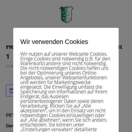
« Alle Veranstaltungen
Diese Veranstaltung hat bereits stattgefunden.
Seite wählen
Wir verwenden Cookies
Herren 40 3 – TC BW Bergneustadt
Wir nutzen auf unserer Webseite Cookies.
1
Einige Cookies sind notwendig (z.B. für den
Warenkorb) andere sind nicht notwendig.
11.Mai 2025 , 14:30
-
19:00
Die nicht-notwendigen Cookies helfen uns
bei der Optimierung unseres Online-
Angebotes, unserer Webseitenfunktionen
und werden für Marketingzwecke
eingesetzt. Die Einwilligung umfasst die
Zum Kalender hinzufügen
Speicherung von Informationen auf Ihrem
Endgerät, das Auslesen
personenbezogener Daten sowie deren
Verarbeitung. Klicken Sie auf „Alle
akzeptieren“, um in den Einsatz von nicht
notwendigen Cookies einzuwilligen oder
DETAILS
auf „Alle ablehnen“, wenn Sie sich anders
entscheiden. Sie können unter
Datum:
„Einstellungen verwalten“ detaillierte