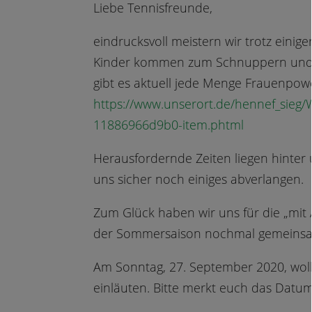
Liebe Tennisfreunde,
eindrucksvoll meistern wir trotz eini
Kinder kommen zum Schnuppern und 
gibt es aktuell jede Menge Frauenpowe
https://www.unserort.de/hennef_sieg
11886966d9b0-item.phtml
Herausfordernde Zeiten liegen hint
uns sicher noch einiges abverlangen.
Zum Glück haben wir uns für die „mit
der Sommersaison nochmal gemeinsam
Am Sonntag, 27. September 2020, woll
einläuten. Bitte merkt euch das Datu