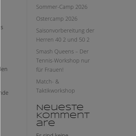
Sommer-Camp 2026
Ostercamp 2026
us
Saisonvorbereitung der
Herren 40 2 und 50 2
Smash Queens – Der
Tennis-Workshop nur
den
für Frauen!
Match- &
Taktikworkshop
Ende
Neueste
Komment
are
Es sind keine