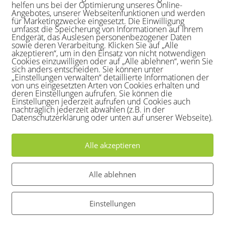
helfen uns bei der Optimierung unseres Online-
Angebotes, unserer Webseitenfunktionen und werden
für Marketingzwecke eingesetzt. Die Einwilligung
ger Einschränkungen die laufende Sommersaison. Viele
umfasst die Speicherung von Informationen auf Ihrem
Endgerät, das Auslesen personenbezogener Daten
entdecken den Spaß am Tennisspielen. Darüberhina
sowie deren Verarbeitung. Klicken Sie auf „Alle
akzeptieren“, um in den Einsatz von nicht notwendigen
r bei uns im Verein – schaut mal rein:
Cookies einzuwilligen oder auf „Alle ablehnen“, wenn Sie
sich anders entscheiden. Sie können unter
/Who_run_the_World_Girls/ccb25600-1dd5-11b2-8179-
„Einstellungen verwalten“ detaillierte Informationen der
von uns eingesetzten Arten von Cookies erhalten und
deren Einstellungen aufrufen. Sie können die
Einstellungen jederzeit aufrufen und Cookies auch
nachträglich jederzeit abwählen (z.B. in der
er uns – auch die kommenden Wochen und Monate wer
Datenschutzerklärung oder unten auf unserer Webseite).
Alle akzeptieren
 Abstand“ beste Sportart entschieden – lasst uns zum 
 die Schläger schwingen.
Alle ablehnen
en wir den Saisonabschluss von 10 bis ca. 17 Uhr,
Einstellungen
m unbedingt vor.