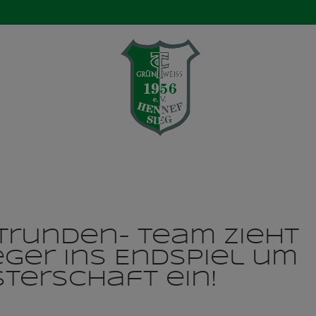
Verein
Aktuelles
Mannschaften
Ten
eitrunden- Team zieht
ger ins Endspiel um
sterschaft ein!