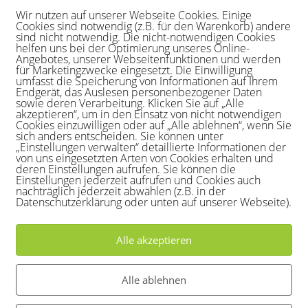
Wir nutzen auf unserer Webseite Cookies. Einige
Cookies sind notwendig (z.B. für den Warenkorb) andere
sind nicht notwendig. Die nicht-notwendigen Cookies
helfen uns bei der Optimierung unseres Online-
Angebotes, unserer Webseitenfunktionen und werden
für Marketingzwecke eingesetzt. Die Einwilligung
umfasst die Speicherung von Informationen auf Ihrem
Endgerät, das Auslesen personenbezogener Daten
sowie deren Verarbeitung. Klicken Sie auf „Alle
ztes Mannschaftsspiel in der Gruppe Herren 65.
akzeptieren“, um in den Einsatz von nicht notwendigen
Cookies einzuwilligen oder auf „Alle ablehnen“, wenn Sie
sich anders entscheiden. Sie können unter
 TC an der Sieg/STV AM Grafenkreuz/RW Troisdorf.
„Einstellungen verwalten“ detaillierte Informationen der
von uns eingesetzten Arten von Cookies erhalten und
deren Einstellungen aufrufen. Sie können die
wurden die beiden Mannschaften benannt.
Einstellungen jederzeit aufrufen und Cookies auch
nachträglich jederzeit abwählen (z.B. in der
Datenschutzerklärung oder unten auf unserer Webseite).
e/Norbert Jüngling und Doppel 2 – Werner Rudolf/Gerd
Alle akzeptieren
nd nach Runde 1 – 2:0 .
Alle ablehnen
-App sollte der auch länger anhalten