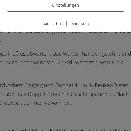
Einstellungen
gezogen guten Essen und entsprechende Getränke
|
Datenschutz
Impressum
h und eine Besserung noch nicht in Sicht. Es wurde ü
.
s hieß es abwarten. Das Warten hat sich gelohnt und
n. Nach einer weiteren 1/2 Std. Wartezeit, waren die
tz/Norbert Jüngling und Doppel 4 – Willy Peuker/Dieter
tzen aber das Doppel 4 machte es sehr spannend. Nach 
-9 wurde auch hier gewonnen.
st. Das Endspiel um die Bezirksmeisterschaft findet am