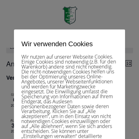
Herren 50 1
Seite wählen
Wir verwenden Cookies
Es sind keine anstehenden Veranstaltungen vorhanden.
Wir nutzen auf unserer Webseite Cookies.
Veranst
Einige Cookies sind notwendig (z.B. für den
Ver
Anstehende
Suche
Liste
Warenkorb) andere sind nicht notwendig.
Ans
Suche
Die nicht-notwendigen Cookies helfen uns
Datum
Nav
und
bei der Optimierung unseres Online-
Vergangene Veranstaltungen
wählen.
Angebotes, unserer Webseitenfunktionen
Ansichte
und werden für Marketingzwecke
Navigat
eingesetzt. Die Einwilligung umfasst die
6.September 2025 , 13:30
-
18:30
SEP.
Speicherung von Informationen auf Ihrem
6
Endgerät, das Auslesen
Herren 50 1 – TuS Moitzfeld 1
2025
personenbezogener Daten sowie deren
Verarbeitung. Klicken Sie auf „Alle
akzeptieren“, um in den Einsatz von nicht
30.August 2025 , 14:30
-
19:00
AUG.
notwendigen Cookies einzuwilligen oder
30
auf „Alle ablehnen“, wenn Sie sich anders
Herren 50 1 – TC BW Menden 1
entscheiden. Sie können unter
2025
„Einstellungen verwalten“ detaillierte