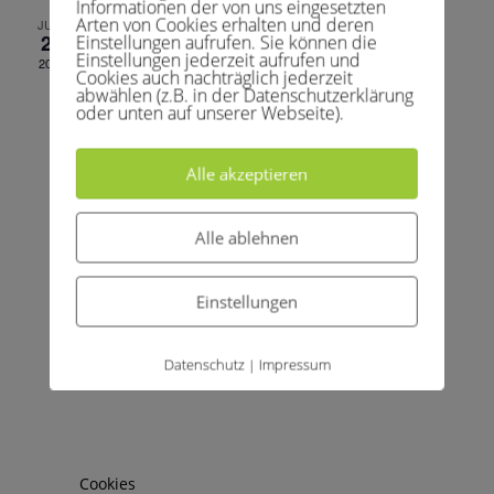
Informationen der von uns eingesetzten
Arten von Cookies erhalten und deren
21.Juni 2025 , 14:30
-
19:00
JUNI
21
Einstellungen aufrufen. Sie können die
Herren 50 1 – TC GW Gut Buschhof 1
Einstellungen jederzeit aufrufen und
2025
Cookies auch nachträglich jederzeit
abwählen (z.B. in der Datenschutzerklärung
oder unten auf unserer Webseite).
Alle akzeptieren
Alle ablehnen
Archive
Kategorien
April 2026
Allgemein
Einstellungen
Februar 2026
Kinder und Jugend
April 2025
Medenspiele
Datenschutz
Impressum
|
März 2025
News
Juni 2024
Training
März 2024
Uncategorized
Februar 2024
Vereinsleben
Cookies