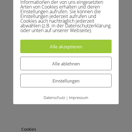
Informationen der von uns eingesetzten
Arten von Cookies erhalten und deren
Einstellungen aufrufen. Sie können die
Einstellungen jederzeit aufrufen und
Cookies auch nachträglich jederzeit
abwählen (z.B. in der Datenschutzerklärung
oder unten auf unserer Webseite).
Alle akzeptieren
Archive
Kategorien
Alle ablehnen
April 2026
Allgemein
Februar 2026
Kinder und Jugend
Einstellungen
April 2025
Medenspiele
März 2025
News
Datenschutz
Impressum
|
Juni 2024
Training
März 2024
Uncategorized
Februar 2024
Vereinsleben
August 2023
Cookies
Juli 2023