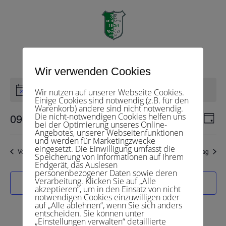
Herren 40 1
Veranstaltungen
Herren 40 1
Seite wählen
Wir verwenden Cookies
Veranstaltungen
für
Es sind keine anstehenden Veranstaltungen vorhanden.
Wir nutzen auf unserer Webseite Cookies.
Hinweis
9.Juli
Einige Cookies sind notwendig (z.B. für den
Warenkorb) andere sind nicht notwendig.
2025
Veranst
Ver
09.07.2025
Die nicht-notwendigen Cookies helfen uns
Suche
Tag
bei der Optimierung unseres Online-
Ans
Suche
Datum
Angebotes, unserer Webseitenfunktionen
Nav
und
und werden für Marketingzwecke
wählen.
eingesetzt. Die Einwilligung umfasst die
Ansichte
Vorheriger Tag
Nächster Tag
Speicherung von Informationen auf Ihrem
Navigat
Endgerät, das Auslesen
personenbezogener Daten sowie deren
Verarbeitung. Klicken Sie auf „Alle
Kalender abonnieren
akzeptieren“, um in den Einsatz von nicht
notwendigen Cookies einzuwilligen oder
auf „Alle ablehnen“, wenn Sie sich anders
entscheiden. Sie können unter
„Einstellungen verwalten“ detaillierte