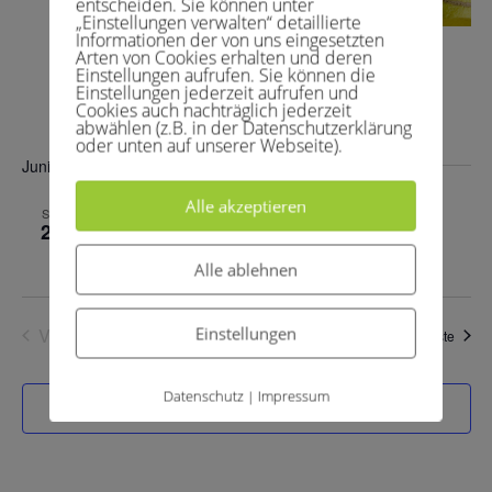
entscheiden. Sie können unter
„Einstellungen verwalten“ detaillierte
Informationen der von uns eingesetzten
10.Mai 2025 , 14:30
-
19:00
Arten von Cookies erhalten und deren
Einstellungen aufrufen. Sie können die
Herren 30-TC BG Nümbrecht 2
Einstellungen jederzeit aufrufen und
Cookies auch nachträglich jederzeit
TC GW Hennef
Sövener Str. 34, Hennef, Germany
abwählen (z.B. in der Datenschutzerklärung
oder unten auf unserer Webseite).
Juni 2025
Alle akzeptieren
28.Juni 2025 , 14:30
-
19:00
SA.
28
Herren 30 – HTC SW Troisdorf 3
Alle ablehnen
Einstellungen
Vorherige
Heute
Veran
Nächste
Veranstaltungen
Datenschutz
Impressum
|
Kalender abonnieren