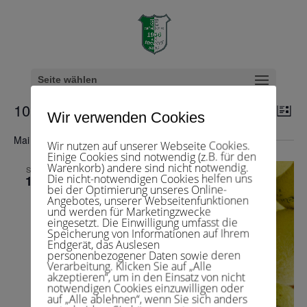
Herren 30
Veranstaltungen
Herren 30
Seite wählen
Veranstaltungen
Veranst
Ver
10.05.2025
 - 
10.08.2026
Suche
Wir verwenden Cookies
Liste
Ans
Suche
Datum
Nav
und
Mai 2025
wählen.
Wir nutzen auf unserer Webseite Cookies.
Ansichte
Einige Cookies sind notwendig (z.B. für den
Warenkorb) andere sind nicht notwendig.
Navigat
SA.
Die nicht-notwendigen Cookies helfen uns
10
bei der Optimierung unseres Online-
Angebotes, unserer Webseitenfunktionen
und werden für Marketingzwecke
eingesetzt. Die Einwilligung umfasst die
Speicherung von Informationen auf Ihrem
Endgerät, das Auslesen
personenbezogener Daten sowie deren
Verarbeitung. Klicken Sie auf „Alle
akzeptieren“, um in den Einsatz von nicht
notwendigen Cookies einzuwilligen oder
auf „Alle ablehnen“, wenn Sie sich anders