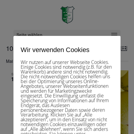
Herren 18
Veranstaltungen
Herren 18
Seite wählen
Veranstaltungen
Veranst
Ver
10.05.2025
 - 
08.08.2026
Suche
Wir verwenden Cookies
Liste
Ans
Suche
Datum
Nav
und
Mai 2025
Wir nutzen auf unserer Webseite Cookies.
wählen.
Einige Cookies sind notwendig (z.B. für den
Ansichte
Warenkorb) andere sind nicht notwendig.
Navigat
SA.
Die nicht-notwendigen Cookies helfen uns
10
bei der Optimierung unseres Online-
Angebotes, unserer Webseitenfunktionen
und werden für Marketingzwecke
eingesetzt. Die Einwilligung umfasst die
Speicherung von Informationen auf Ihrem
Endgerät, das Auslesen
personenbezogener Daten sowie deren
Verarbeitung. Klicken Sie auf „Alle
akzeptieren“, um in den Einsatz von nicht
notwendigen Cookies einzuwilligen oder
auf „Alle ablehnen“, wenn Sie sich anders
entscheiden. Sie können unter