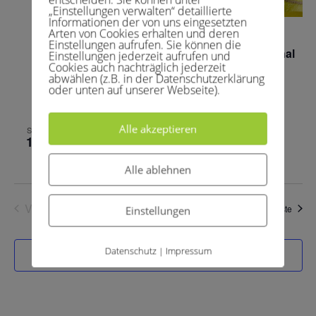
„Einstellungen verwalten“ detaillierte
Informationen der von uns eingesetzten
Arten von Cookies erhalten und deren
10.Mai 2025 , 14:30
-
19:00
Einstellungen aufrufen. Sie können die
Herren 18 – SG TC Rösrath/TC Hoffnungsthal
Einstellungen jederzeit aufrufen und
Cookies auch nachträglich jederzeit
1
abwählen (z.B. in der Datenschutzerklärung
oder unten auf unserer Webseite).
TC GW Hennef
Sövener Str. 34, Hennef, Germany
17.Mai 2025 , 14:30
-
19:00
Alle akzeptieren
SA.
17
Herren 18 – TC BW 1922 Schladern 1
Alle ablehnen
Vorherige
Heute
Veran
Nächste
Einstellungen
Veranstaltungen
Datenschutz
Impressum
|
Kalender abonnieren