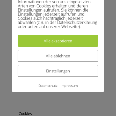
Informationen der von uns eingesetzten
Arten von Cookies erhalten und deren
Einstellungen aufrufen. Sie können die
Einstellungen jederzeit aufrufen und
Cookies auch nachträglich jederzeit
abwählen (z.B. in der Datenschutzerklärung
oder unten auf unserer Webseite).
Alle akzeptieren
Archive
Kategorien
Alle ablehnen
April 2026
Allgemein
Februar 2026
Kinder und Jugend
Einstellungen
April 2025
Medenspiele
März 2025
News
Datenschutz
Impressum
|
Juni 2024
Training
März 2024
Uncategorized
Februar 2024
Vereinsleben
August 2023
Cookies
Juli 2023