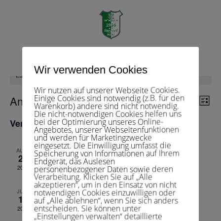
Herren 00
Seite wählen
Wir verwenden Cookies
Es sind keine anstehenden Veranstaltungen vorhanden.
Wir nutzen auf unserer Webseite Cookies.
Veranst
Einige Cookies sind notwendig (z.B. für den
Ver
Anstehende
Suche
Liste
Warenkorb) andere sind nicht notwendig.
Ans
Suche
Die nicht-notwendigen Cookies helfen uns
Datum
Nav
und
bei der Optimierung unseres Online-
Vergangene Veranstaltungen
wählen.
Angebotes, unserer Webseitenfunktionen
Ansichte
und werden für Marketingzwecke
Navigat
eingesetzt. Die Einwilligung umfasst die
24.August 2025 , 9:00
-
14:30
AUG.
Speicherung von Informationen auf Ihrem
24
Endgerät, das Auslesen
Herren 00 – BSG der FhG St. Augustin 1
2025
personenbezogener Daten sowie deren
Verarbeitung. Klicken Sie auf „Alle
akzeptieren“, um in den Einsatz von nicht
15.Juni 2025 , 9:00
-
14:30
JUNI
notwendigen Cookies einzuwilligen oder
15
auf „Alle ablehnen“, wenn Sie sich anders
Herren 00 – TC RW Troisdorf 1
entscheiden. Sie können unter
2025
„Einstellungen verwalten“ detaillierte